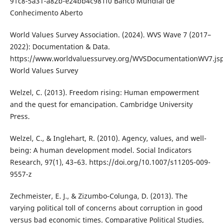
91c8-5a31-a82b-e24bb4c981f0 Banco Mundial de
Conhecimento Aberto
World Values Survey Association. (2024). WVS Wave 7 (2017–
2022): Documentation & Data.
https://www.worldvaluessurvey.org/WVSDocumentationWV7.js
World Values Survey
Welzel, C. (2013). Freedom rising: Human empowerment
and the quest for emancipation. Cambridge University
Press.
Welzel, C., & Inglehart, R. (2010). Agency, values, and well-
being: A human development model. Social Indicators
Research, 97(1), 43–63. https://doi.org/10.1007/s11205-009-
9557-z
Zechmeister, E. J., & Zizumbo-Colunga, D. (2013). The
varying political toll of concerns about corruption in good
versus bad economic times. Comparative Political Studies,