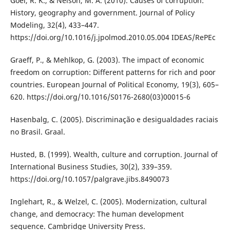
Goel, R. K., & Nelson, M. A. (2010). Causes of corruption:
History, geography and government. Journal of Policy
Modeling, 32(4), 433–447.
https://doi.org/10.1016/j.jpolmod.2010.05.004 IDEAS/RePEc
Graeff, P., & Mehlkop, G. (2003). The impact of economic
freedom on corruption: Different patterns for rich and poor
countries. European Journal of Political Economy, 19(3), 605–
620. https://doi.org/10.1016/S0176-2680(03)00015-6
Hasenbalg, C. (2005). Discriminação e desigualdades raciais
no Brasil. Graal.
Husted, B. (1999). Wealth, culture and corruption. Journal of
International Business Studies, 30(2), 339–359.
https://doi.org/10.1057/palgrave.jibs.8490073
Inglehart, R., & Welzel, C. (2005). Modernization, cultural
change, and democracy: The human development
sequence. Cambridge University Press.