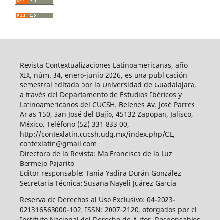
Revista Contextualizaciones Latinoamericanas, año
XIX, núm. 34, enero-junio 2026, es una publicación
semestral editada por la Universidad de Guadalajara,
a través del Departamento de Estudios Ibéricos y
Latinoamericanos del CUCSH. Belenes Av. José Parres
Arias 150, San José del Bajío, 45132 Zapopan, Jalisco,
México. Teléfono (52) 331 833 00,
http://contexlatin.cucsh.udg.mx/index.php/CL,
contexlatin@gmail.com
Directora de la Revista: Ma Francisca de la Luz
Bermejo Pajarito
Editor responsable: Tania Yadira Durán González
Secretaria Técnica: Susana Nayeli Juárez Garcia
Reserva de Derechos al Uso Exclusivo: 04-2023-
021316563000-102, ISSN: 2007-2120, otorgados por el
Instituto Nacional del Derecho de Autor. Responsables